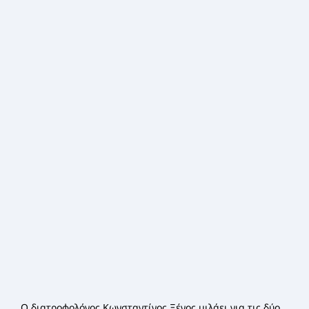
Ο διατροφολόγος Κωνσταντίνος Ξένος μιλάει για τις δύο