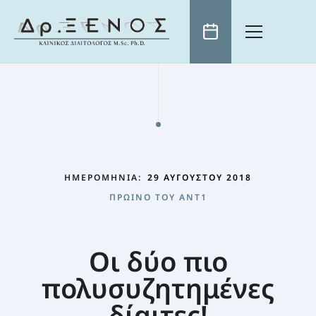
ΑΡΧΙΚΗ
ΒΙΟΓΡΑΦΙΚΟ
ΕΠΙΣΤΗΜΟΝΙΚΑ ΑΡΘΡΑ
ΤΗΛΕΟΡΑΣΗ
ΗΜΕΡΟΜΗΝΊΑ:
29 ΑΥΓΟΎΣΤΟΥ 2018
ΕΠΙΚΑΙΡΌΤΗΤΑ
ΠΡΩΙΝΌ ΤΟΥ ANT1
ΧΡΗΣΙΜΑ
ΓΝΏΣΗ: Η ΚΑΛΎΤΕΡΗ “ΔΊΑΙΤΑ” ΑΔΥΝΑΤΊΣΜΑΤΟΣ
ΠΡΩΙΝΟ ΤΟΥ ANT1
ΚΛΕΙΣΤΕ ΡΑΝΤΕΒΟΥ
ΕΚΠΟΜΠΈΣ ΣΕ ΌΛΑ ΤΑ ΜΕΓΆΛΑ ΤΗΛΕΟΠΤΙΚΆ ΚΑΝΆΛΙΑ
Η ΔΙΑΤΡΟΦΉ ΩΣ ΜΈΣΟ ΊΑΣΗΣ
ΣΥΝΤΑΓΈΣ
Οι δύο πιο
ΕΛΛΗΝΙΚΌ ΙΝΣΤΙΤΟΎΤΟ ΔΙΑΤΡΟΦΉΣ
Η ΦΎΣΗ ΠΡΟΣΦΈΡΕΙ ΤΗ ΛΎΣΗ
πολυσυζητημένες
ΠΑΙΔΊ ΚΑΙ ΔΙΑΤΡΟΦΉ
δίαιτες!