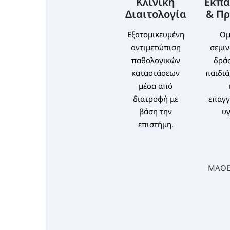
Κλινική
Εκπα
Διαιτολογία
& Π
Εξατομικευμένη
Ομ
αντιμετώπιση
σεμιν
παθολογικών
δράσ
καταστάσεων
παιδιά
μέσα από
διατροφή με
επαγγ
βάση την
υγ
επιστήμη.
ΜΑΘΕ