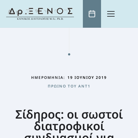
ΑΡΧΙΚΗ
ΒΙΟΓΡΑΦΙΚΟ
ΕΠΙΣΤΗΜΟΝΙΚΑ ΑΡΘΡΑ
ΤΗΛΕΟΡΑΣΗ
ΗΜΕΡΟΜΗΝΊΑ:
19 ΙΟΥΝΊΟΥ 2019
ΕΠΙΚΑΙΡΌΤΗΤΑ
ΠΡΩΙΝΌ ΤΟΥ ANT1
ΧΡΗΣΙΜΑ
ΓΝΏΣΗ: Η ΚΑΛΎΤΕΡΗ “ΔΊΑΙΤΑ” ΑΔΥΝΑΤΊΣΜΑΤΟΣ
ΠΡΩΙΝΟ ΤΟΥ ANT1
ΚΛΕΙΣΤΕ ΡΑΝΤΕΒΟΥ
ΕΚΠΟΜΠΈΣ ΣΕ ΌΛΑ ΤΑ ΜΕΓΆΛΑ ΤΗΛΕΟΠΤΙΚΆ ΚΑΝΆΛΙΑ
Η ΔΙΑΤΡΟΦΉ ΩΣ ΜΈΣΟ ΊΑΣΗΣ
ΣΥΝΤΑΓΈΣ
Σίδηρος: οι σωστοί
ΕΛΛΗΝΙΚΌ ΙΝΣΤΙΤΟΎΤΟ ΔΙΑΤΡΟΦΉΣ
Η ΦΎΣΗ ΠΡΟΣΦΈΡΕΙ ΤΗ ΛΎΣΗ
διατροφικοί
ΠΑΙΔΊ ΚΑΙ ΔΙΑΤΡΟΦΉ
συνδυασμοί για