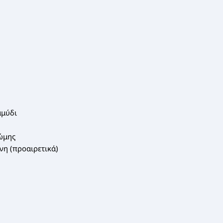
μμύδι
ρώμης
νη (προαιρετικά)