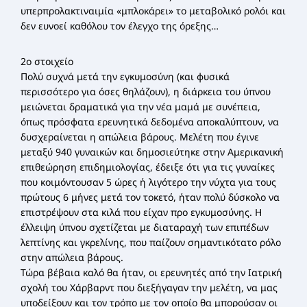
υπερπρολακτιναιμία «μπλοκάρει» το μεταβολικό ρολόι και
δεν ευνοεί καθόλου τον έλεγχο της όρεξης…
2ο στοιχείο
Πολύ συχνά μετά την εγκυμοσύνη (και φυσικά
περισσότερο για όσες θηλάζουν), η διάρκεια του ύπνου
μειώνεται δραματικά για την νέα μαμά με συνέπεια,
όπως πρόσφατα ερευνητικά δεδομένα αποκαλύπτουν, να
δυσχεραίνεται η απώλεια βάρους. Μελέτη που έγινε
μεταξύ 940 γυναικών και δημοσιεύτηκε στην Αμερικανική
επιθεώρηση επιδημιολογίας, έδειξε ότι για τις γυναίκες
που κοιμόντουσαν 5 ώρες ή λιγότερο την νύχτα για τους
πρώτους 6 μήνες μετά τον τοκετό, ήταν πολύ δύσκολο να
επιστρέψουν στα κιλά που είχαν προ εγκυμοσύνης. Η
έλλειψη ύπνου σχετίζεται με διαταραχή των επιπέδων
λεπτίνης και γκρελίνης, που παίζουν σημαντικότατο ρόλο
στην απώλεια βάρους.
Τώρα βέβαια καλό θα ήταν, οι ερευνητές από την Ιατρική
σχολή του Χάρβαρντ που διεξήγαγαν την μελέτη, να μας
υποδείξουν και τον τρόπο με τον οποίο θα μπορούσαν οι