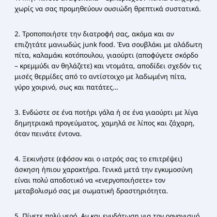
χωρίς να σας προμηθεύουν ουσιώδη θρεπτικά συστατικά.
2. Τροποποιήστε την διατροφή σας, ακόμα και αν
επιζητάτε μανιωδώς junk food. Ένα σουβλάκι με αλάδωτη
πίτα, καλαμάκι κοτόπουλου, γιαούρτι (αποφύγετε σκόρδο
– κρεμμύδι αν θηλάζετε) και ντομάτα, αποδίδει σχεδόν τις
μισές θερμίδες από το αντίστοιχο με λαδωμένη πίτα,
γύρο χοιρινό, σως και πατάτες…
3. Ενδώστε σε ένα ποτήρι γάλα ή σε ένα γιαούρτι με λίγα
δημητριακά προγεύματος, χαμηλά σε λίπος και ζάχαρη,
όταν πεινάτε έντονα.
4. Ξεκινήστε (εφόσον και ο ιατρός σας το επιτρέψει)
άσκηση ήπιου χαρακτήρα. Γενικά μετά την εγκυμοσύνη
είναι πολύ αποδοτικό να «ενεργοποιήσετε» τον
μεταβολισμό σας με σωματική δραστηριότητα.
5. Πίνετε πολύ νερό. Αν και ενυδάτωση για τον οργανισμό