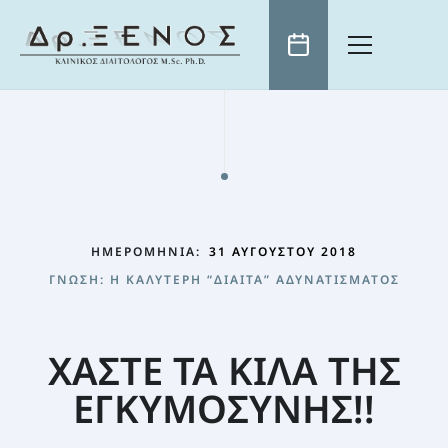
ΑΡΧΙΚΗ
ΒΙΟΓΡΑΦΙΚΟ
ΕΠΙΣΤΗΜΟΝΙΚΑ ΑΡΘΡΑ
ΤΗΛΕΟΡΑΣΗ
ΗΜΕΡΟΜΗΝΊΑ:
31 ΑΥΓΟΎΣΤΟΥ 2018
ΕΠΙΚΑΙΡΌΤΗΤΑ
ΓΝΏΣΗ: Η ΚΑΛΎΤΕΡΗ “ΔΊΑΙΤΑ” ΑΔΥΝΑΤΊΣΜΑΤΟΣ
ΧΡΗΣΙΜΑ
ΓΝΏΣΗ: Η ΚΑΛΎΤΕΡΗ “ΔΊΑΙΤΑ” ΑΔΥΝΑΤΊΣΜΑΤΟΣ
ΠΡΩΙΝΟ ΤΟΥ ANT1
ΚΛΕΙΣΤΕ ΡΑΝΤΕΒΟΥ
ΕΚΠΟΜΠΈΣ ΣΕ ΌΛΑ ΤΑ ΜΕΓΆΛΑ ΤΗΛΕΟΠΤΙΚΆ ΚΑΝΆΛΙΑ
Η ΔΙΑΤΡΟΦΉ ΩΣ ΜΈΣΟ ΊΑΣΗΣ
ΣΥΝΤΑΓΈΣ
ΧΑΣΤΕ ΤΑ ΚΙΛΑ ΤΗΣ
ΕΛΛΗΝΙΚΌ ΙΝΣΤΙΤΟΎΤΟ ΔΙΑΤΡΟΦΉΣ
Η ΦΎΣΗ ΠΡΟΣΦΈΡΕΙ ΤΗ ΛΎΣΗ
ΕΓΚΥΜΟΣΥΝΗΣ!!
ΠΑΙΔΊ ΚΑΙ ΔΙΑΤΡΟΦΉ