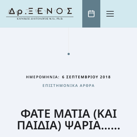
ΑΡΧΙΚΗ
ΒΙΟΓΡΑΦΙΚΟ
ΕΠΙΣΤΗΜΟΝΙΚΑ ΑΡΘΡΑ
ΤΗΛΕΟΡΑΣΗ
ΗΜΕΡΟΜΗΝΊΑ:
6 ΣΕΠΤΕΜΒΡΊΟΥ 2018
ΕΠΙΚΑΙΡΌΤΗΤΑ
ΕΠΙΣΤΗΜΟΝΙΚΆ ΆΡΘΡΑ
ΧΡΗΣΙΜΑ
ΓΝΏΣΗ: Η ΚΑΛΎΤΕΡΗ “ΔΊΑΙΤΑ” ΑΔΥΝΑΤΊΣΜΑΤΟΣ
ΠΡΩΙΝΟ ΤΟΥ ANT1
ΚΛΕΙΣΤΕ ΡΑΝΤΕΒΟΥ
ΕΚΠΟΜΠΈΣ ΣΕ ΌΛΑ ΤΑ ΜΕΓΆΛΑ ΤΗΛΕΟΠΤΙΚΆ ΚΑΝΆΛΙΑ
Η ΔΙΑΤΡΟΦΉ ΩΣ ΜΈΣΟ ΊΑΣΗΣ
ΣΥΝΤΑΓΈΣ
ΦΑΤΕ ΜΑΤΙΑ (ΚΑΙ
ΕΛΛΗΝΙΚΌ ΙΝΣΤΙΤΟΎΤΟ ΔΙΑΤΡΟΦΉΣ
Η ΦΎΣΗ ΠΡΟΣΦΈΡΕΙ ΤΗ ΛΎΣΗ
ΠΑΙΔΙΑ) ΨΑΡΙΑ……
ΠΑΙΔΊ ΚΑΙ ΔΙΑΤΡΟΦΉ