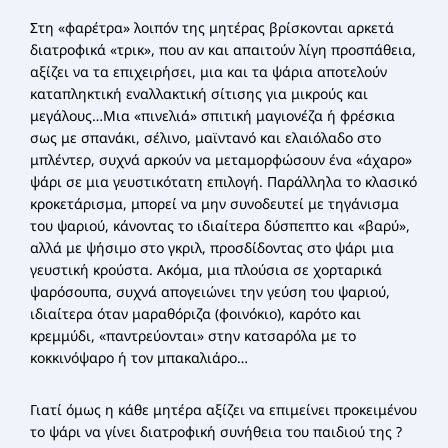
Στη «φαρέτρα» λοιπόν της μητέρας βρίσκονται αρκετά
διατροφικά «τρικ», που αν και απαιτούν λίγη προσπάθεια,
αξίζει να τα επιχειρήσει, μια και τα ψάρια αποτελούν
καταπληκτική εναλλακτική σίτισης για μικρούς και
μεγάλους…Μια «πινελιά» σπιτική μαγιονέζα ή φρέσκια
σως με σπανάκι, σέλινο, μαϊντανό και ελαιόλαδο στο
μπλέντερ, συχνά αρκούν να μεταμορφώσουν ένα «άχαρο»
ψάρι σε μια γευστικότατη επιλογή. Παράλληλα το κλασικό
κροκετάρισμα, μπορεί να μην συνοδευτεί με τηγάνισμα
του ψαριού, κάνοντας το ιδιαίτερα δύσπεπτο και «βαρύ»,
αλλά με ψήσιμο στο γκριλ, προσδίδοντας στο ψάρι μια
γευστική κρούστα. Ακόμα, μια πλούσια σε χορταρικά
ψαρόσουπα, συχνά απογειώνει την γεύση του ψαριού,
ιδιαίτερα όταν μαραθόριζα (φοινόκιο), καρότο και
κρεμμύδι, «παντρεύονται» στην κατσαρόλα με το
κοκκινόψαρο ή τον μπακαλιάρο…
Γιατί όμως η κάθε μητέρα αξίζει να επιμείνει προκειμένου
το ψάρι να γίνει διατροφική συνήθεια του παιδιού της ?