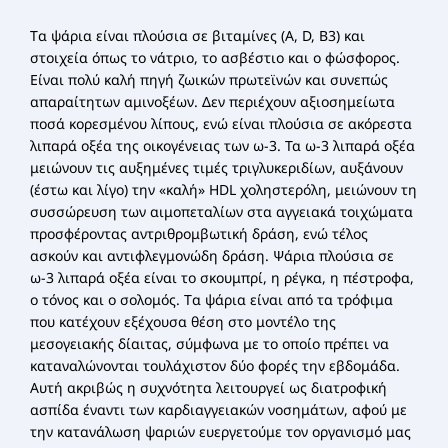
Tα ψάρια είναι πλούσια σε βιταμίνες (A, D, B3) και
στοιχεία όπως το νάτριο, το ασβέστιο και ο φώσφορος.
Eίναι πολύ καλή πηγή ζωικών πρωτεϊνών και συνεπώς
απαραίτητων αμινοξέων. Δεν περιέχουν αξιοσημείωτα
ποσά κορεσμένου λίπους, ενώ είναι πλούσια σε ακόρεστα
λιπαρά οξέα της οικογένειας των ω-3. Τα ω-3 λιπαρά οξέα
μειώνουν τις αυξημένες τιμές τριγλυκεριδίων, αυξάνουν
(έστω και λίγο) την «καλή» HDL χοληστερόλη, μειώνουν τη
συσσώρευση των αιμοπεταλίων στα αγγειακά τοιχώματα
προσφέροντας αντριθρομβωτική δράση, ενώ τέλος
ασκούν και αντιφλεγμονώδη δράση. Ψάρια πλούσια σε
ω-3 λιπαρά οξέα είναι το σκουμπρί, η ρέγκα, η πέστροφα,
ο τόνος και ο σολομός. Tα ψάρια είναι από τα τρόφιμα
που κατέχουν εξέχουσα θέση στο μοντέλο της
μεσογειακής δίαιτας, σύμφωνα με το οποίο πρέπει να
καταναλώνονται τουλάχιστον δύο φορές την εβδομάδα.
Αυτή ακριβώς η συχνότητα λειτουργεί ως διατροφική
ασπίδα έναντι των καρδιαγγειακών νοσημάτων, αφού με
την κατανάλωση ψαριών ευεργετούμε τον οργανισμό μας