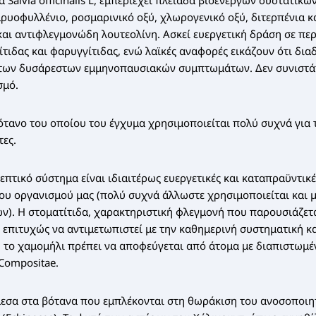
 Salvia officinalis L, εμπεριέχει πλειάδα βιοενεργών συστατικ
αρυοφυλλένιο, ροσμαρινικό οξύ, χλωρογενικό οξύ, διτερπένια 
και αντιφλεγμονώδη λουτεολίνη. Ασκεί ευεργετική δράση σε πε
τιδας και φαρυγγίτιδας, ενώ λαϊκές αναφορές εικάζουν ότι δια
των δυσάρεστων εμμηνοπαυσιακών συμπτωμάτων. Δεν συνιστάτ
σμό.
ότανο του οποίου του έγχυμα χρησιμοποιείται πολύ συχνά για τ
τες.
επτικό σύστημα είναι ιδιαιτέρως ευεργετικές και καταπραϋντικέ
ου οργανισμού μας (πολύ συχνά άλλωστε χρησιμοποιείται και 
ών). Η στοματίτιδα, χαρακτηριστική φλεγμονή που παρουσιάζετα
 επιτυχώς να αντιμετωπιστεί με την καθημερινή συστηματική 
, το χαμομήλι πρέπει να αποφεύγεται από άτομα με διαπιστωμέ
/Compositae.
μεσα στα βότανα που εμπλέκονται στη θωράκιση του ανοσοποιη