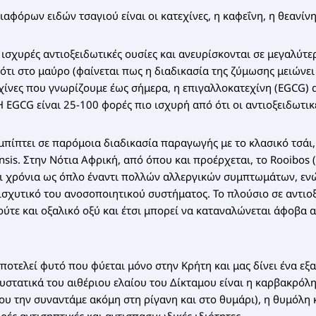
αφόρων ειδών τσαγιού είναι οι κατεχίνες, η καφεΐνη, η θεανίνη
 ισχυρές αντιοξειδωτικές ουσίες και ανευρίσκονται σε μεγαλύτ
 ότι στο μαύρο (φαίνεται πως η διαδικασία της ζύμωσης μειώνει
εχίνες που γνωρίζουμε έως σήμερα, η επιγαλλοκατεχίνη (EGCG) 
 EGCG είναι 25-100 φορές πιο ισχυρή από ότι οι αντιοξειδωτικές
εμπίπτει σε παρόμοια διαδικασία παραγωγής με το κλασικό τσάι,
nsis. Στην Νότια Αφρική, από όπου και προέρχεται, το Rooibos (
αι χρόνια ως όπλο έναντι πολλών αλλεργικών συμπτωμάτων, εν
νισχυτικό του ανοσοποιητικού συστήματος. Το πλούσιο σε αντιο
ούτε και οξαλικό οξύ και έτσι μπορεί να καταναλώνεται άφοβα α
ποτελεί φυτό που φύεται μόνο στην Κρήτη και μας δίνει ένα εξα
υστατικά του αιθέριου ελαίου του Δίκταμου είναι η καρβακρόλ
ου την συναντάμε ακόμη στη ρίγανη και στο θυμάρι), η θυμόλη 