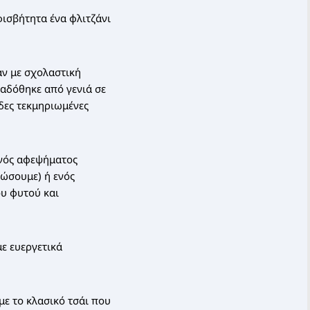
φισβήτητα ένα φλιτζάνι
αν με σχολαστική
ταδόθηκε από γενιά σε
δες τεκμηριωμένες
ενός αφεψήματος
ρώσουμε) ή ενός
ου φυτού και
ε ευεργετικά
με το κλασικό τσάι που