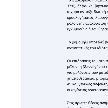
Το φασκόμηλο ή λατινικά
37%), άλφα- και βήτα-κ
ισχυρά αντιοξειδωτική 
κρυολογήματος, λαρυγγί
ρόλο στην ανακούφιση 
εγκυμοσύνη ή τον θηλα
Το χαμομήλι αποτελεί β
αντισηπτικές του ιδιότη
Οι επιδράσεις του στο π
μόλυνση βλεννογόνου τ
για μολύνσεις των ματι
χημειοθεραπεία, μπορεί
Αν και γενικώς ασφαλές
οικογένειας Asteraceae
Στις πρώτες θέσεις ανά