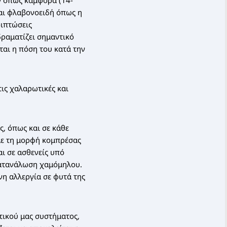
ών όπως καμφορά (14-
και φλαβονοειδή όπως η
ριπτώσεις
δραματίζει σημαντικό
αι η πόση του κατά την
ις χαλαρωτικές και
ς, όπως και σε κάθε
με τη μορφή κομπρέσας
ι σε ασθενείς υπό
κατανάλωση χαμόμηλου.
νη αλλεργία σε φυτά της
τικού μας συστήματος,