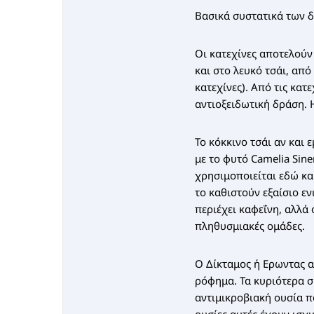
Βασικά συστατικά των δι
Οι κατεχίνες αποτελούν
και στο λευκό τσάι, από
κατεχίνες). Από τις κατ
αντιοξειδωτική δράση. Η
Το κόκκινο τσάι αν και 
με το φυτό Camelia Sine
χρησιμοποιείται εδώ κ
το καθιστούν εξαίσιο ε
περιέχει καφεΐνη, αλλά 
πληθυσμιακές ομάδες.
Ο Δίκταμος ή Ερωντας α
ρόφημα. Τα κυριότερα σ
αντιμικροβιακή ουσία π