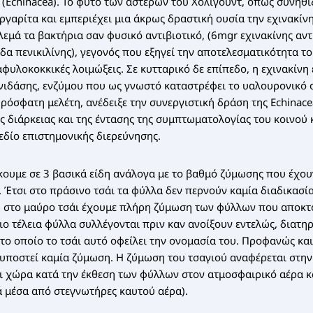
 (Echinacea). Το φυτό των αστέρων του Χόλιγουντ, όπως συνηθίζ
αργαρίτα και εμπεριέχει μια άκρως δραστική ουσία την εχινακίνη
εμά τα βακτήρια σαν φυσικό αντιβιοτικό, (6mgr εχινακίνης αν
δα πενικιλίνης), γεγονός που εξηγεί την αποτελεσματικότητα τ
φυλοκοκκικές λοιμώξεις. Σε κυτταρικό δε επίπεδο, η εχινακίνη
ιδάσης, ενζύμου που ως γνωστό καταστρέφει το υαλουρονικό ο
Πρόσφατη μελέτη, ανέδειξε την συνεργιστική δράση της Echinac
ς διάρκειας και της έντασης της συμπτωματολογίας του κοινού
εδίο επιστημονικής διερεύνησης.
σκουμε σε 3 βασικά είδη ανάλογα με το βαθμό ζύμωσης που έχου
s. Έτσι στο πράσινο τσάι τα φύλλα δεν περνούν καμία διαδικασ
, στο μαύρο τσάι έχουμε πλήρη ζύμωση των φύλλων που αποκτ
πιο τέλεια φύλλα συλλέγονται πριν καν ανοίξουν εντελώς, διατ
το οποίο το τσάι αυτό οφείλει την ονομασία του. Προφανώς και
ι υποστεί καμία ζύμωση. Η ζύμωση του τσαγιού αναφέρεται στην
ι χώρα κατά την έκθεση των φύλλων στον ατμοσφαιρικό αέρα κ
ά μέσα από στεγνωτήρες καυτού αέρα).