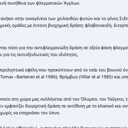
ινή συνήθεια των φλεγματικών Άγγλων.
ανήκει στην οικογένεια των χειλανθών φυτών και το γένος Σιδηρίτ
ηµικές οµάδες με έντονη βιοχημική δράση: φλαβονοειδή, διτερπ
νται τόσο για την αντιφλεγμονώδη δράση σε οξεία φάση φλεγμο
 για τις αντιοξειδωτικές του ιδιότητες.
 προληπτικά οφέλη που προκύπτουν από το τσάι του βουνού έν
omas –Barberan et al 1986), θρόμβων (Villar et al 1985) και υπέ
 οποίο στη χώρα μας συλλέγεται από τον Όλυμπο, τον Ταΰγετο, 
εν εμφανίζει διεγερτική δράση σε αντίθεση με το κλασικό και σ
χωρίς να επηρεάσει τον ύπνο.