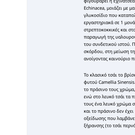
φιγουράρει η Εχινάτσεα
Echinacea, μοιάζει με μ
γλυκοσίδιο που καταπολ
εργαστηριακά σε 1 μονά
στρεπτοκοκκικές και στα
παραγωγή της υαλουρον
του συνδετικού ιστού. 
σκόρδου, στη μείωση τη
ανοίγοντας καινούριο π
Το κλασικό τσάι το βρί
φυτού Camellia Sinensi
το πράσινο τους χρώμα
ενώ στο λευκό τσάι τα 
τους ένα λευκό χρώμα σ
και το πράσινο δεν έχε
οξείδωσης που λαμβάνε
ξήρανσης (το τσάι περν