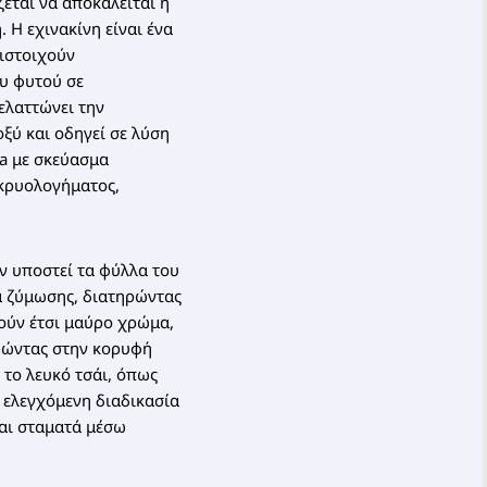
εται να αποκαλείται η
. Η εχινακίνη είναι ένα
τιστοιχούν
ου φυτού σε
 ελαττώνει την
ξύ και οδηγεί σε λύση
ea με σκεύασμα
 κρυολογήματος,
ν υποστεί τα φύλλα του
ία ζύμωσης, διατηρώντας
ούν έτσι μαύρο χρώμα,
ηρώντας στην κορυφή
 το λευκό τσάι, όπως
 ελεγχόμενη διαδικασία
αι σταματά μέσω