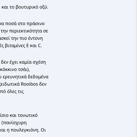
 και το βουτυρικό οξύ.
ερα ποσά στο πράσινο
 την περιεκτικότητα σε
ασκεί την πιο έντονη
 βιταμίνες E και C.
 δεν έχει καμία σχέση
κόκκινο τσάι),
ώ ερευνητικά δεδομένα
ξειδωτικά Rooibos δεν
πό όλες τις
ίσιο και τονωτικό
η (πανίσχυρη
και η πουλεγκιόνη. Οι