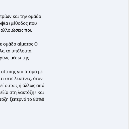
πρίων και την ομάδα
ιοψία (μέθοδος που
ς αλλοιώσεις που
με ομάδα αίματος Ο
όλα τα υπόλοιπα
ρίως μέσω της
σίτισης για άτομα με
ι στις λεκτίνες, όταν
εί ούτως ή άλλως από
εξία στη λακτόζη? Και
τόζη ξεπερνά το 80%!!