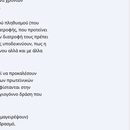
ένα χρόνιων
.
κού πληθυσμού (που
ατροφής, που προτείνει
ην διατροφή τους πρέπει
ς υποδεικνύουν, πως η
νου αλλά και με άλλα
εί να προκαλέσουν
ιων πρωτεϊνικών
υφίστανται στην
ργιογόννο δράση που
 μαγειρέψουν)
 βρασμό,