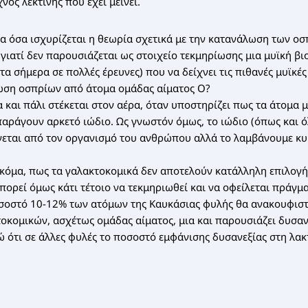
νος λεκτίνης που έχει μείνει.
τα όσα ισχυρίζεται η θεωρία σχετικά με την κατανάλωση των οσ
 γιατί δεν παρουσιάζεται ως στοιχείο τεκμηρίωσης μια μυϊκή β
α σήμερα σε πολλές έρευνες) που να δείχνει τις πιθανές μυϊκέ
ωση οσπρίων από άτομα ομάδας αίματος Ο?
α και πάλι στέκεται στον αέρα, όταν υποστηρίζει πως τα άτομα 
παράγουν αρκετό ιώδιο. Ως γνωστόν όμως, το ιώδιο (όπως και 
γεται από τον οργανισμό του ανθρώπου αλλά το λαμβάνουμε κυ
κόμα, πως τα γαλακτοκομικά δεν αποτελούν κατάλληλη επιλογή 
ορεί όμως κάτι τέτοιο να τεκμηριωθεί και να οφείλεται πράγματ
σοστό 10-12% των ατόμων της Καυκάσιας φυλής θα ανακουφιστ
οκομικών, ασχέτως ομάδας αίματος, μια και παρουσιάζει δυσαν
ώ ότι σε άλλες φυλές το ποσοστό εμφάνισης δυσανεξίας στη λακ