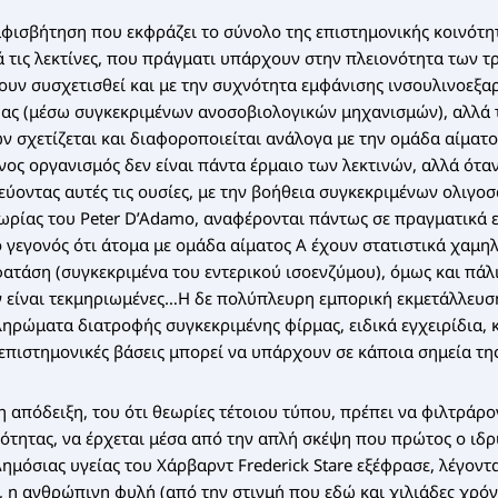
φισβήτηση που εκφράζει το σύνολο της επιστημονικής κοινότητ
 τις λεκτίνες, που πράγματι υπάρχουν στην πλειονότητα των τ
ουν συσχετισθεί και με την συχνότητα εμφάνισης ινσουλινοεξα
ας (μέσω συγκεκριμένων ανοσοβιολογικών μηχανισμών), αλλά τ
 σχετίζεται και διαφοροποιείται ανάλογα με την ομάδα αίματο
ος οργανισμός δεν είναι πάντα έρμαιο των λεκτινών, αλλά όταν
ύοντας αυτές τις ουσίες, με την βοήθεια συγκεκριμένων ολιγο
ωρίας του Peter D’Adamo, αναφέρονται πάντως σε πραγματικά ε
 γεγονός ότι άτομα με ομάδα αίματος Α έχουν στατιστικά χαμη
τάση (συγκεκριμένα του εντερικού ισοενζύμου), όμως και πάλι 
ν είναι τεκμηριωμένες…Η δε πολύπλευρη εμπορική εκμετάλλευσ
ηρώματα διατροφής συγκεκριμένης φίρμας, ειδικά εγχειρίδια, 
 επιστημονικές βάσεις μπορεί να υπάρχουν σε κάποια σημεία τ
 απόδειξη, του ότι θεωρίες τέτοιου τύπου, πρέπει να φιλτράρο
ότητας, να έρχεται μέσα από την απλή σκέψη που πρώτος ο ιδρ
ημόσιας υγείας του Χάρβαρντ Frederick Stare εξέφρασε, λέγοντα
, η ανθρώπινη φυλή (από την στιγμή που εδώ και χιλιάδες χρόν