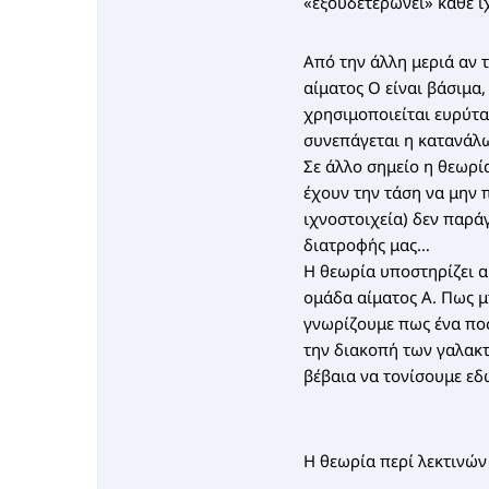
«εξουδετερώνει» κάθε ίχ
Από την άλλη μεριά αν 
αίματος Ο είναι βάσιμα,
χρησιμοποιείται ευρύτατ
συνεπάγεται η κατανάλ
Σε άλλο σημείο η θεωρί
έχουν την τάση να μην 
ιχνοστοιχεία) δεν παρά
διατροφής μας…
Η θεωρία υποστηρίζει α
ομάδα αίματος Α. Πως μπ
γνωρίζουμε πως ένα πο
την διακοπή των γαλακτ
βέβαια να τονίσουμε εδ
Η θεωρία περί λεκτινών