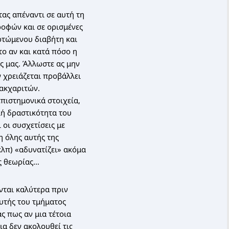
ας απέναντι σε αυτή τη
ροφών και σε ορισμένες
ρτώμενου διαβήτη και
ο αν και κατά πόσο η
ς μας. Άλλωστε ας μην
 χρειάζεται προβάλλει
σακχαριτών.
πιστημονικά στοιχεία,
λή δραστικότητα του
οι συσχετίσεις με
η όλης αυτής της
κλπ) «αδυνατίζει» ακόμα
ης θεωρίας…
νται καλύτερα πριν
υτής του τμήματος
ς πως αν μια τέτοια
ια δεν ακολουθεί τις