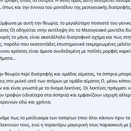
υν τροφές όπως τα όσπρια. Η θέση όμως αυτή ανατρέπει δεδομ
 όπως και την έννοια του μοντέλου της μεσογειακής διατροφής
 σύμφωνα με αυτή την θεωρία, το μεγαλύτερο ποσοστό του γενι
ματος Ο) οδηγείται στην αντίληψη ότι το Μεσογειακό μοντέλο δι
 φορές το μήνα, είναι ακατάλληλο διατροφικό σχήμα και πως στ
ς, παρόλο που εκατοντάδες επιστημονικά τεκμηριωμένες μελέτε
νου κρέατος είναι άμεσα συνδεδεμένη με πολλές μορφές καρκί
σήματα…
ν θεωρία περί διατροφής και ομάδας αίματος, τα όσπρια μπορ
ις στο μυϊκό ιστό των ατόμων με ομάδα αίματος Ο, μέσω κάπο
και είναι γνωστά με το όνομα λεκτίνες. Οι λεκτίνες πράγματι 
ν τροφών (ιδιαίτερα στα όσπρια) και εμφανίζουν ισχυρή αλλε
 ερευνών εδώ και χρόνια.
νάμε πως το μούλιασμα των οσπρίων (που όλοι κάνουν πριν τα
 λεκτινών τους, ενώ η περαιτέρω μαγειρική τους παρασκευή με