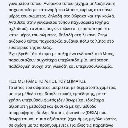
γυναικείου τύπου. Ανδρικού τύπου (σχήμα μήλου)είναι η
παχυσαρκία με κατανομή του λίπους κυρίως στο πάνω
μέρος του σώματος, δηλαδή στο θώρακα και την κοιλιά.
Αντίθετα στην γυναικείου τύπου παχυσαρκία (σχήμα
αχλαδιού), το λίπος συγκεντρώνεται περισσότερο στο
κάτω μέρος του σώματος, δηλαδή στη λεκάνη. Στην
ανδρικού τύπου παχυσαρκία αυξάνει πολύ το λίπος στο
εσωτερικό της κοιλιάς.
Έχει βρεθεί ότι άτομα με αυξημένο ενδοκοιλιακό λίπος,
παρουσιάζουν συχνότερα υπερλιπιδαιμία, υπέρταση,
παθολογική ανοχή στη γλυκόζη και υπερινσουλιναιμία.
ΠΩΣ ΜΕΤΡΑΜΕ ΤΟ ΛΙΠΟΣ ΤΟΥ ΣΩΜΑΤΟΣ
Το λίπος του σώματος μετριέται με δερματοπτυχόμετρο,
με την μέθοδο της βιοηλεκτρικής εμπέδησης, με τη
χρήση υπέρυθρου φωτός (δεν θεωρείται ιδιαίτερα
αξιόπιστη μέθοδος) και φυσικά με την μέθοδο
απορρόφησης διπλής δέσμης φωτονίων (DEXA) που
θεωρείται και η πιο αξιόπιστη (έχει όμως μεγάλο κόστος
σε σχέση με τις προηγούμενες). Για όλες τις παραπάνω