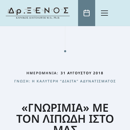
ΑΡΧΙΚΗ
ΒΙΟΓΡΑΦΙΚΟ
ΕΠΙΣΤΗΜΟΝΙΚΑ ΑΡΘΡΑ
ΤΗΛΕΟΡΑΣΗ
ΗΜΕΡΟΜΗΝΊΑ:
31 ΑΥΓΟΎΣΤΟΥ 2018
ΕΠΙΚΑΙΡΌΤΗΤΑ
ΓΝΏΣΗ: Η ΚΑΛΎΤΕΡΗ “ΔΊΑΙΤΑ” ΑΔΥΝΑΤΊΣΜΑΤΟΣ
ΧΡΗΣΙΜΑ
ΓΝΏΣΗ: Η ΚΑΛΎΤΕΡΗ “ΔΊΑΙΤΑ” ΑΔΥΝΑΤΊΣΜΑΤΟΣ
ΠΡΩΙΝΟ ΤΟΥ ANT1
ΚΛΕΙΣΤΕ ΡΑΝΤΕΒΟΥ
ΕΚΠΟΜΠΈΣ ΣΕ ΌΛΑ ΤΑ ΜΕΓΆΛΑ ΤΗΛΕΟΠΤΙΚΆ ΚΑΝΆΛΙΑ
Η ΔΙΑΤΡΟΦΉ ΩΣ ΜΈΣΟ ΊΑΣΗΣ
ΣΥΝΤΑΓΈΣ
«ΓΝΩΡΙΜΙΑ» ΜΕ
ΕΛΛΗΝΙΚΌ ΙΝΣΤΙΤΟΎΤΟ ΔΙΑΤΡΟΦΉΣ
Η ΦΎΣΗ ΠΡΟΣΦΈΡΕΙ ΤΗ ΛΎΣΗ
ΤΟΝ ΛΙΠΩΔΗ ΙΣΤΟ
ΠΑΙΔΊ ΚΑΙ ΔΙΑΤΡΟΦΉ
ΜΑΣ