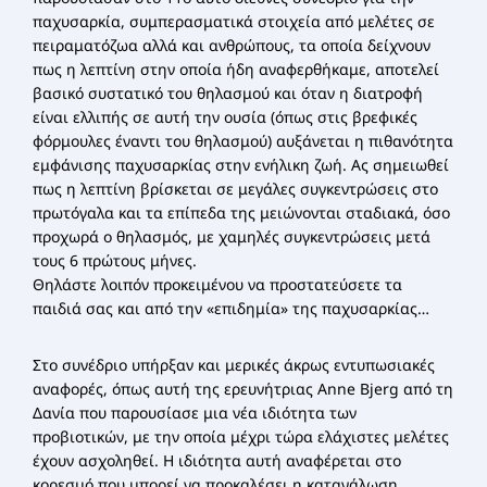
παχυσαρκία, συμπερασματικά στοιχεία από μελέτες σε
πειραματόζωα αλλά και ανθρώπους, τα οποία δείχνουν
πως η λεπτίνη στην οποία ήδη αναφερθήκαμε, αποτελεί
βασικό συστατικό του θηλασμού και όταν η διατροφή
είναι ελλιπής σε αυτή την ουσία (όπως στις βρεφικές
φόρμουλες έναντι του θηλασμού) αυξάνεται η πιθανότητα
εμφάνισης παχυσαρκίας στην ενήλικη ζωή. Ας σημειωθεί
πως η λεπτίνη βρίσκεται σε μεγάλες συγκεντρώσεις στο
πρωτόγαλα και τα επίπεδα της μειώνονται σταδιακά, όσο
προχωρά ο θηλασμός, με χαμηλές συγκεντρώσεις μετά
τους 6 πρώτους μήνες.
Θηλάστε λοιπόν προκειμένου να προστατεύσετε τα
παιδιά σας και από την «επιδημία» της παχυσαρκίας…
Στο συνέδριο υπήρξαν και μερικές άκρως εντυπωσιακές
αναφορές, όπως αυτή της ερευνήτριας Anne Bjerg από τη
Δανία που παρουσίασε μια νέα ιδιότητα των
προβιοτικών, με την οποία μέχρι τώρα ελάχιστες μελέτες
έχουν ασχοληθεί. Η ιδιότητα αυτή αναφέρεται στο
κορεσμό που μπορεί να προκαλέσει η κατανάλωση