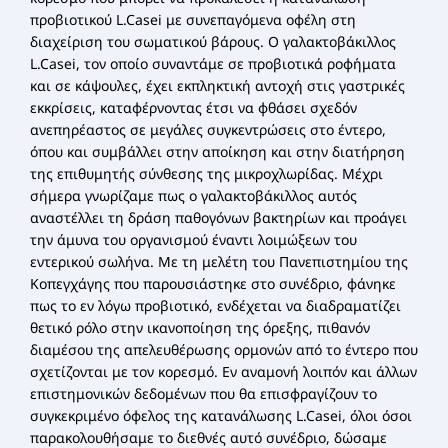
προβιοτικού L.Casei με συνεπαγόμενα οφέλη στη
διαχείριση του σωματικού βάρους. O γαλακτοβάκιλλος
L.Casei, τον οποίο συναντάμε σε προβιοτικά ροφήματα
και σε κάψουλες, έχει εκπληκτική αντοχή στις γαστρικές
εκκρίσεις, καταφέρνοντας έτσι να φθάσει σχεδόν
ανεπηρέαστος σε μεγάλες συγκεντρώσεις στο έντερο,
όπου και συμβάλλει στην αποίκηση και στην διατήρηση
της επιθυμητής σύνθεσης της μικροχλωρίδας. Μέχρι
σήμερα γνωρίζαμε πως ο γαλακτοβάκιλλος αυτός
αναστέλλει τη δράση παθογόνων βακτηρίων και προάγει
την άμυνα του οργανισμού έναντι λοιμώξεων του
εντερικού σωλήνα. Με τη μελέτη του Πανεπιστημίου της
Κοπεγχάγης που παρουσιάστηκε στο συνέδριο, φάνηκε
πως το εν λόγω προβιοτικό, ενδέχεται να διαδραματίζει
θετικό ρόλο στην ικανοποίηση της όρεξης, πιθανόν
διαμέσου της απελευθέρωσης ορμονών από το έντερο που
σχετίζονται με τον κορεσμό. Εν αναμονή λοιπόν και άλλων
επιστημονικών δεδομένων που θα επισφραγίζουν το
συγκεκριμένο όφελος της κατανάλωσης L.Casei, όλοι όσοι
παρακολουθήσαμε το διεθνές αυτό συνέδριο, δώσαμε