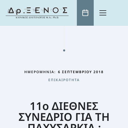
ΑΡΧΙΚΗ
ΒΙΟΓΡΑΦΙΚΟ
ΕΠΙΣΤΗΜΟΝΙΚΑ ΑΡΘΡΑ
ΤΗΛΕΟΡΑΣΗ
ΗΜΕΡΟΜΗΝΊΑ:
6 ΣΕΠΤΕΜΒΡΊΟΥ 2018
ΕΠΙΚΑΙΡΌΤΗΤΑ
ΕΠΙΚΑΙΡΌΤΗΤΑ
ΧΡΗΣΙΜΑ
ΓΝΏΣΗ: Η ΚΑΛΎΤΕΡΗ “ΔΊΑΙΤΑ” ΑΔΥΝΑΤΊΣΜΑΤΟΣ
ΠΡΩΙΝΟ ΤΟΥ ANT1
ΚΛΕΙΣΤΕ ΡΑΝΤΕΒΟΥ
ΕΚΠΟΜΠΈΣ ΣΕ ΌΛΑ ΤΑ ΜΕΓΆΛΑ ΤΗΛΕΟΠΤΙΚΆ ΚΑΝΆΛΙΑ
Η ΔΙΑΤΡΟΦΉ ΩΣ ΜΈΣΟ ΊΑΣΗΣ
ΣΥΝΤΑΓΈΣ
11ο ΔΙΕΘΝΕΣ
ΕΛΛΗΝΙΚΌ ΙΝΣΤΙΤΟΎΤΟ ΔΙΑΤΡΟΦΉΣ
Η ΦΎΣΗ ΠΡΟΣΦΈΡΕΙ ΤΗ ΛΎΣΗ
ΣΥΝΕΔΡΙΟ ΓΙΑ ΤΗ
ΠΑΙΔΊ ΚΑΙ ΔΙΑΤΡΟΦΉ
ΠΑΧΥΣΑΡΚΙΑ :