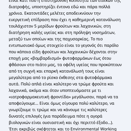
είναι κάτι που η επιστημονική κοινότητα των ειδικών της
διατροφής, υποστηρίζει έντονα εδώ και πάρα πολλά
χρόνια. Εκατοντάδες μελέτες αποδεικνύουν την
ευεργετική επίδραση που έχει η καθημερινή κατανάλωση
τουλάχιστον 5 μερίδων φρούτων και λαχανικών, στη
διατήρηση καλής υγείας και στη πρόληψη νοσημάτων,
μεταξύ των οποίων και της παχυσαρκίας. Το πιο
εντυπωσιακό όμως στοιχείο είναι το γεγονός ότι παρόλο
που κάποια είδη φρούτων και λαχανικών δέχονται στην
εποχή μας «βομβαρδισμό» φυτοφαρμάκων έως ότου
φθάσουν στο πιάτο μας, τα οφέλη υγείας που προκύπτουν
από τη συχνή και επαρκή κατανάλωσή τους είναι
μεγαλύτερα από το ρίσκο έκθεσης στα φυτοφάρμακα
αυτά. Πολύ απλά είναι καλύτερο να τρώμε φρούτα και
λαχανικά, ακόμα και όταν υποπτευόμαστε με τι
«ιατροφαρμακευτική φροντίδα» μεγάλωσαν, παρά να τα
αποφεύγουμε… Είναι όμως σίγουρα πολύ καλύτερο, να
γνωρίζουμε τι τρώμε και να κάνουμε τις καλύτερες
δυνατές επιλογές (για παράδειγμα πότε η αγορά
βιολογικών είναι ουσιαστική και όχι περιττό έξοδο…).
Έτσι ακριβώς σκέφτεται και το Environmental Working