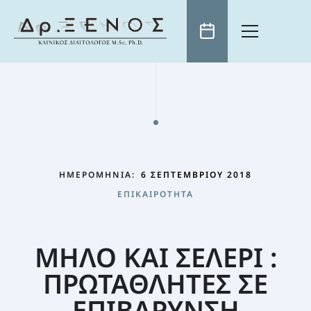
ΑΡΧΙΚΗ
ΒΙΟΓΡΑΦΙΚΟ
ΕΠΙΣΤΗΜΟΝΙΚΑ ΑΡΘΡΑ
ΤΗΛΕΟΡΑΣΗ
ΗΜΕΡΟΜΗΝΊΑ:
6 ΣΕΠΤΕΜΒΡΊΟΥ 2018
ΕΠΙΚΑΙΡΌΤΗΤΑ
ΕΠΙΚΑΙΡΌΤΗΤΑ
ΧΡΗΣΙΜΑ
ΓΝΏΣΗ: Η ΚΑΛΎΤΕΡΗ “ΔΊΑΙΤΑ” ΑΔΥΝΑΤΊΣΜΑΤΟΣ
ΠΡΩΙΝΟ ΤΟΥ ANT1
ΚΛΕΙΣΤΕ ΡΑΝΤΕΒΟΥ
ΕΚΠΟΜΠΈΣ ΣΕ ΌΛΑ ΤΑ ΜΕΓΆΛΑ ΤΗΛΕΟΠΤΙΚΆ ΚΑΝΆΛΙΑ
Η ΔΙΑΤΡΟΦΉ ΩΣ ΜΈΣΟ ΊΑΣΗΣ
ΣΥΝΤΑΓΈΣ
ΜΗΛΟ ΚΑΙ ΣΕΛΕΡΙ :
ΕΛΛΗΝΙΚΌ ΙΝΣΤΙΤΟΎΤΟ ΔΙΑΤΡΟΦΉΣ
Η ΦΎΣΗ ΠΡΟΣΦΈΡΕΙ ΤΗ ΛΎΣΗ
ΠΡΩΤΑΘΛΗΤΕΣ ΣΕ
ΠΑΙΔΊ ΚΑΙ ΔΙΑΤΡΟΦΉ
ΕΠΙΒΑΡΥΝΣΗ